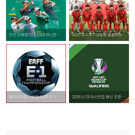
안산 더헤븐CC｜2025 하나은행 인비테이셔널 일정, 중계, 상금, 셔틀·티켓 정보 총정리
2025 여자축구대표팀 콜롬비아 1차전 결과 – 박수정 데뷔전, 김민정 PK 선방에도 0-1 패배
동아시아컵｜2025 EAFF E-1 챔피언십 여자 축구 대표팀 일정 및 장소 – 북한 불참, 한일전 빅매치
2026 U-23 아시안컵 예선 조편성 결과 – 한국, 인도네시아·라오스·마카오와 J조 편성