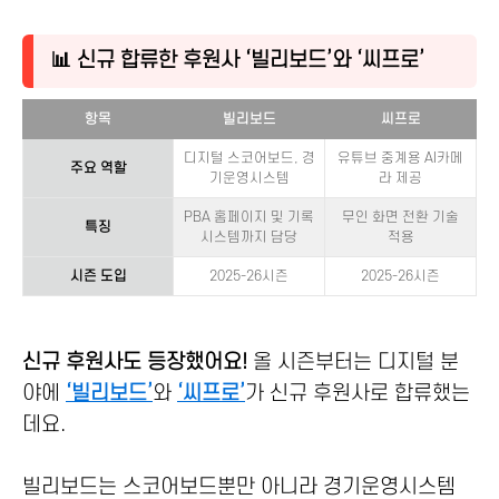
📊 신규 합류한 후원사 ‘빌리보드’와 ‘씨프로’
항목
빌리보드
씨프로
디지털 스코어보드, 경
유튜브 중계용 AI카메
주요 역할
기운영시스템
라 제공
PBA 홈페이지 및 기록
무인 화면 전환 기술
특징
시스템까지 담당
적용
시즌 도입
2025-26시즌
2025-26시즌
신규 후원사도 등장했어요!
올 시즌부터는 디지털 분
야에
‘빌리보드’
와
‘씨프로’
가 신규 후원사로 합류했는
데요.
빌리보드는 스코어보드뿐만 아니라 경기운영시스템