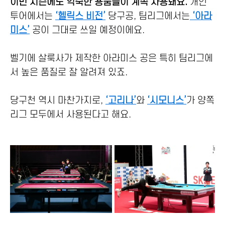
이번 시즌에도 익숙한 용품들이 계속 사용돼요.
개인
투어에서는
‘헬릭스 비전’
당구공, 팀리그에서는
‘아라
미스’
공이 그대로 쓰일 예정이에요.
벨기에 살룩사가 제작한 아라미스 공은 특히 팀리그에
서 높은 품질로 잘 알려져 있죠.
당구천 역시 마찬가지로,
‘고리나’
와
‘시모니스’
가 양쪽
리그 모두에서 사용된다고 해요.