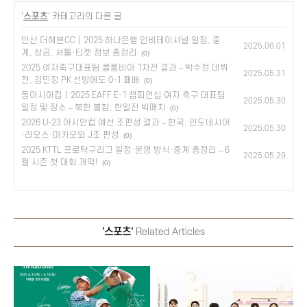
'
스포츠
' 카테고리의 다른 글
안산 더헤븐CC｜2025 하나은행 인비테이셔널 일정, 중
2025.06.01
계, 상금, 셔틀·티켓 정보 총정리
(0)
2025 여자축구대표팀 콜롬비아 1차전 결과 – 박수정 데뷔
2025.05.31
전, 김민정 PK 선방에도 0-1 패배
(0)
동아시아컵｜2025 EAFF E-1 챔피언십 여자 축구 대표팀
2025.05.30
일정 및 장소 – 북한 불참, 한일전 빅매치
(0)
2026 U-23 아시안컵 예선 조편성 결과 – 한국, 인도네시아
2025.05.30
·라오스·마카오와 J조 편성
(0)
2025 KTTL 프로탁구리그 일정·운영 방식·중계 총정리 – 6
2025.05.29
월 시즌 첫 대회 개막!
(0)
'스포츠'
Related Articles