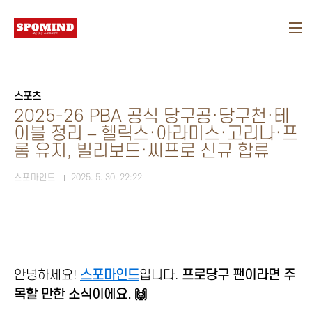
본문 바로가기
스포츠
2025-26 PBA 공식 당구공·당구천·테
이블 정리 – 헬릭스·아라미스·고리나·프
롬 유지, 빌리보드·씨프로 신규 합류
스포마인드
2025. 5. 30. 22:22
안녕하세요!
스포마인드
입니다.
프로당구 팬이라면 주
목할 만한 소식이에요. 🙌