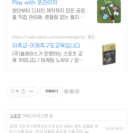
Play with 포라이저
원단부터 디자인,제작까지 모든 공정
을 직접 관리해, 흔들림 없는 퀄리티
를 제공.
https://cafe.naver.com/solmaesports
광고
이축교-이제축구도교육입니다
(주)솔레아스가 운영하는 스포츠 교
육 커뮤니티 / 마케팅 노하우 / 창업
인사이트 축구교실 / 축구학원 / 축
구 커리큘럼 / 체육교습업 운영 / 교
육 시스템
1
구독하기
'
스포츠
' 카테고리의 다른 글
2025 구미 아시아육상선수권 남자 400m 계주 금메달·여
2025.06.01
자 신기록 달성 – 한국 대표팀 결과 및 기록 정리
(0)