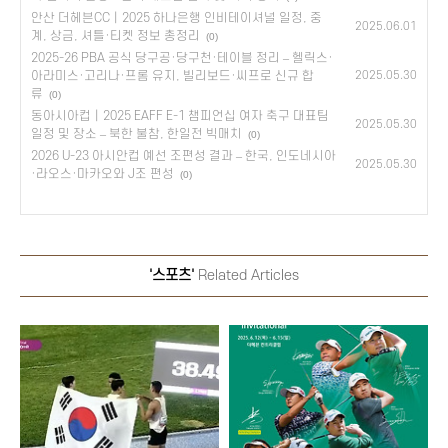
안산 더헤븐CC｜2025 하나은행 인비테이셔널 일정, 중
2025.06.01
계, 상금, 셔틀·티켓 정보 총정리
(0)
2025-26 PBA 공식 당구공·당구천·테이블 정리 – 헬릭스·
아라미스·고리나·프롬 유지, 빌리보드·씨프로 신규 합
2025.05.30
류
(0)
동아시아컵｜2025 EAFF E-1 챔피언십 여자 축구 대표팀
2025.05.30
일정 및 장소 – 북한 불참, 한일전 빅매치
(0)
2026 U-23 아시안컵 예선 조편성 결과 – 한국, 인도네시아
2025.05.30
·라오스·마카오와 J조 편성
(0)
'스포츠'
Related Articles