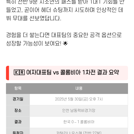
특히 전반 9분 지소연의 패스를 받아 1대1 기회를 만
들었고, 곧이어 헤더 슈팅까지 시도하며 인상적인 데
뷔 무대를 선보였답니다.
경험을 더 쌓는다면 대표팀의 중요한 공격 옵션으로
성장할 가능성이 보여요! 🌟
🇰🇷 여자대표팀 vs 콜롬비아 1차전 결과 요약
항목
내용
경기일
2025년 5월 30일(금) 오후 7시
장소
인천 남동럭비경기장
결과
한국 0 – 1 콜롬비아
득점자
카탈리나 우스메 (전반 27분)