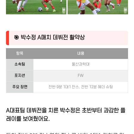
🎯 박수정 A매치 데뷔전 활약상
항목
내용
소속팀
울산과학대
포지션
FW
주요 장면
전반 9분 1대1 찬스, 전반 12분 헤더 슈팅
A대표팀 데뷔전을 치른 박수정은 초반부터 과감한 플
레이를 보여줬어요.