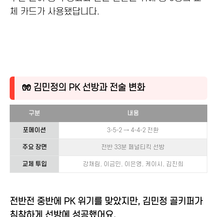
체 카드가 사용됐답니다.
🧤 김민정의 PK 선방과 전술 변화
구분
내용
포메이션
3-5-2 → 4-4-2 전환
주요 장면
전반 33분 페널티킥 선방
교체 투입
강채림, 이금민, 이은영, 케이시, 김진희
전반전 중반에 PK 위기를 맞았지만, 김민정 골키퍼가
침착하게 선방에 성공했어요.