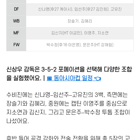
DF
신나영(후27 케이시), 임선주(후27 김진희), 고유진
WB
장슬기, 김혜리
MF
김신지(HT 이금민), 이영주, 지소연
FW
박수정(후16 이은영), 문은주(HT 강채림)
신상우 감독은 3-5-2 포메이션을 선택해 다양한 조합
을 실험했어요.｜
📅 동아시아컵 일정 👈
수비진에는 신나영–임선주–고유진의 3백, 측면에는
장슬기와 김혜리, 중원에는 캡틴 이영주를 중심으로
지소연과 김신지, 그리고 문은주–박수정 투톱 조합이
나섰어요.
후반 들어 공격 강화와 전술 전환을 위해 총 5장의 교