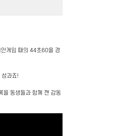
안게임 때의 44초60을 경
 성과죠!
록을 동생들과 함께 깬 감동