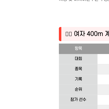
🏃‍♀️ 여자 400
항목
대회
종목
기록
순위
참가 선수