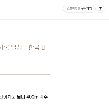
스포마인드
구독하기
홈
록 달성 – 한국 대
 갈아치운
남녀 400m 계주