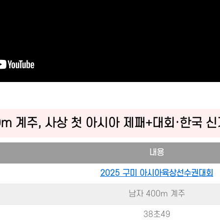
00m 계주, 사상 첫 아시아 제패+대회·한국 
내용
2025 구미 아시아육상선수권대회
남자 400m 계주
38초49