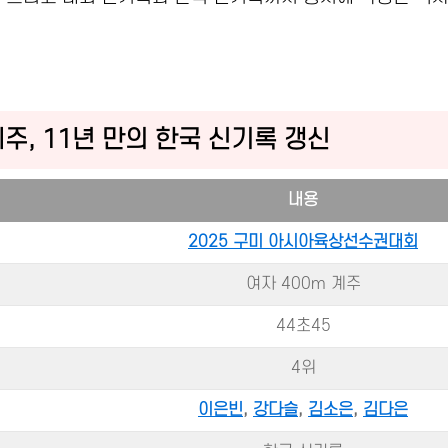
m 계주, 11년 만의 한국 신기록 갱신
내용
2025 구미 아시아육상선수권대회
여자 400m 계주
44초45
4위
이은빈
,
강다슬
,
김소은
,
김다은