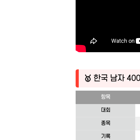
🥇 한국 남자 4
항목
대회
종목
기록