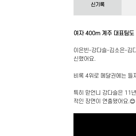
신기록
여자 400m 계주 대표팀도 
이은빈-강다슬-김소은-김다은
신했어요.
비록 4위로 메달권에는 들지
특히 맏언니 강다슬은 11년
적인 장면이 연출됐어요.😊