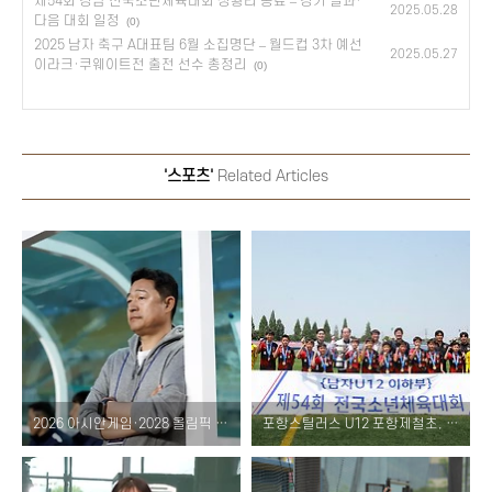
제54회 경남 전국소년체육대회 성황리 종료 – 경기 결과·
2025.05.28
다음 대회 일정
(0)
2025 남자 축구 A대표팀 6월 소집명단 – 월드컵 3차 예선
2025.05.27
이라크·쿠웨이트전 출전 선수 총정리
(0)
'스포츠'
Related Articles
2026 아시안게임·2028 올림픽 U-22 대표팀 이민성 감독 선임 – 프로필·데뷔전 일정 총정리
포항스틸러스 U12 포항제철초, 2025 전국소년체육대회 축구 2년 연속 우승 결과!