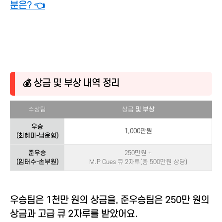
분은? 👈
💰 상금 및 부상 내역 정리
수상팀
상금
및 부상
우승
1,000만원
(최혜미-남윤형)
준우승
250만원 +
(임태수-손부원)
M.P Cues 큐 2자루(총 500만원 상당)
우승팀은 1천만 원의 상금을, 준우승팀은 250만 원의
상금과 고급 큐 2자루를 받았어요.