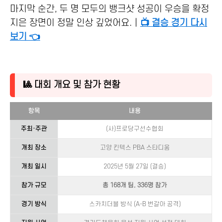
마지막 순간, 두 명 모두의 뱅크샷 성공이 우승을 확정
지은 장면이 정말 인상 깊었어요.｜
📺 결승 경기 다시
보기 👈
🎱 대회 개요 및 참가 현황
항목
내용
주최·주관
(사)프로당구선수협회
개최 장소
고양 킨텍스 PBA 스타디움
개최 일시
2025년 5월 27일 (결승)
참가 규모
총 168개 팀, 336명 참가
경기 방식
스카치더블 방식 (A-B 번갈아 공격)