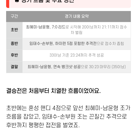
🔥 경기 흐름 및 주요 장면
구간
경기 내용 요약
최혜미-남윤형, 7:0 리드
로 시작해 20이닝까지 21:11까지 점수
초반
차 벌림
중반
임태수-손부원, 하이런 5점 포함한 추격전
으로 점수차 좁힘
후반
33이닝 기준 23:24까지 추격 성공
결말
최혜미-남윤형, 연속 뱅크샷 성공
으로 30:23 마무리 (35이닝)
결승전은 처음부터 치열한 흐름이었어요.
초반에는 혼성 핸디 4점으로 앞선 최혜미-남윤형 조가
흐름을 잡았고, 임태수-손부원 조는 끈질긴 추격으로
후반까지 팽팽한 접전을 벌였죠.