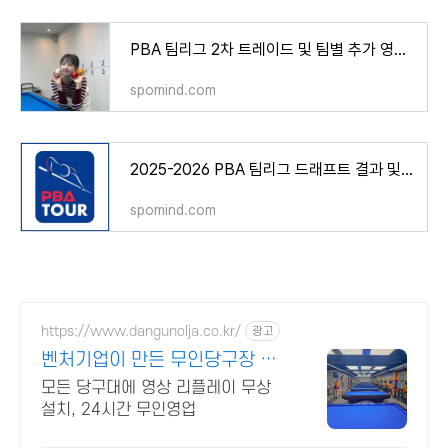
PBA 팀리그 2차 트레이드 및 팀별 추가 영입 현황 – 산체스↔최원준 맞교환, 하이원리조트 전지
spomind.com
2025-2026 PBA 팀리그 드래프트 결과 및 팀별 선수 명단 총정리! (LPBA·프로당구·구단)
spomind.com
https://www.dangunolja.co.kr/
광고
벤처기업이 만든 무인당구장 당
구야놀자
모든 당구대에 영상 리플레이 무상
설치, 24시간 무인영업