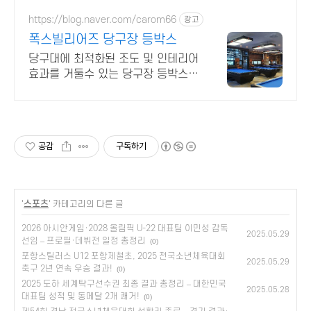
https://blog.naver.com/carom66
광고
폭스빌리어즈 당구장 등박스
당구대에 최적화된 조도 및 인테리어
효과를 거둘수 있는 당구장 등박스
및 가구
공감
구독하기
'
스포츠
' 카테고리의 다른 글
2026 아시안게임·2028 올림픽 U-22 대표팀 이민성 감독
2025.05.29
선임 – 프로필·데뷔전 일정 총정리
(0)
포항스틸러스 U12 포항제철초, 2025 전국소년체육대회
2025.05.29
축구 2년 연속 우승 결과!
(0)
2025 도하 세계탁구선수권 최종 결과 총정리 – 대한민국
2025.05.28
대표팀 성적 및 동메달 2개 쾌거!
(0)