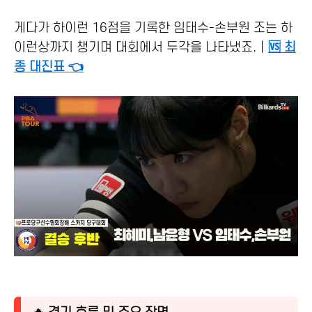
게다가 하이런 16점을 기록한 임태수-손부원 조는 하
이런상까지 챙기며 대회에서 두각을 나타냈죠.｜
🆚 최
종 대진표 👈