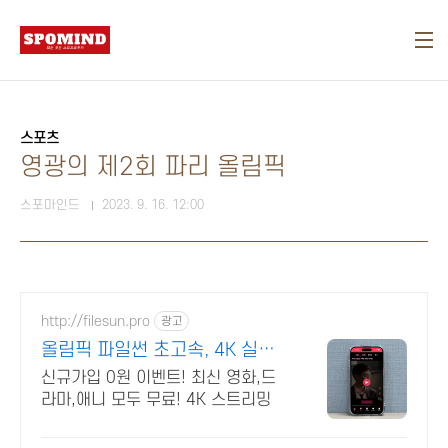
본문 바로가기
스포츠
영광의 제2회 파리 올림픽
스포마인드
2023. 9. 16. 12:00
http://filesun.pro
광고
올림픽 파일썬 초고속, 4K 실시
간 보기!
신규가입 0원 이벤트! 최신 영화,드
라마,애니 모두 무료! 4K 스트리밍