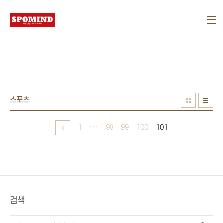
본문 바로가기
스포츠
1
···
98
99
100
101
검색