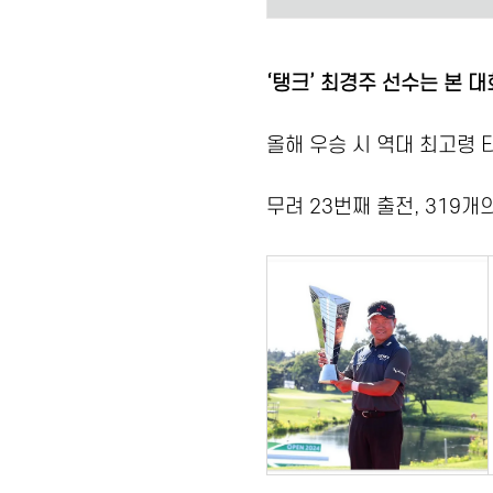
‘탱크’ 최경주 선수는 본 
올해 우승 시 역대 최고령 
무려 23번째 출전, 319개