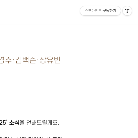
스포마인드
구독하기
홈
 최경주·김백준·장유빈
5’ 소식
을 전해드릴게요.