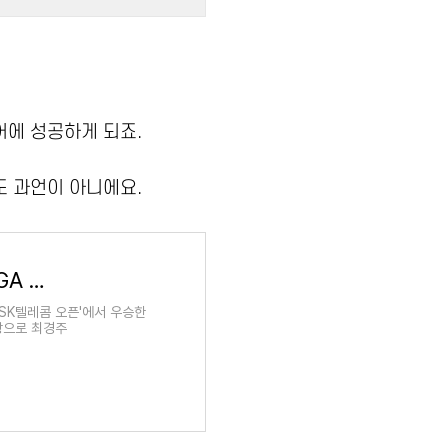
어에 성공하게 되죠.
해도 과언이 아니에요.
골프 54세 최경주 최고령 우승, 핀크스CC <KPGA 투어 'SK텔레콤 오픈'> 상금은?
'SK텔레콤 오픈'에서 우승한
탕으로 최경주