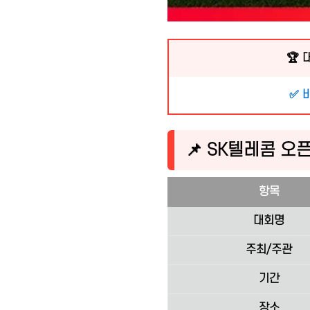
🏆 
✅ 
📌 SK텔레콤 오픈
항목
대회명
주최/주관
기간
장소