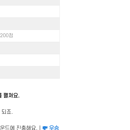
200점
를 펼쳐요.
 되죠.
라운드에 진출해요.｜
💸 우승