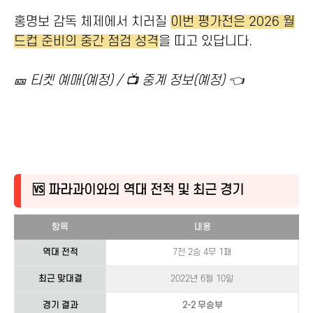
홍명보 감독 체제에서 치러질
이번 평가전은 2026 월
드컵 준비의 중간 점검 성격
을 띠고 있답니다.
🎫 티켓 예매(예정) / 📺 중계 정보(예정) 👈
🆚 파라과이와의 역대 전적 및 최근 경기
항목
내용
역대 전적
7전 2승 4무 1패
최근 맞대결
2022년 6월 10일
경기 결과
2-2 무승부