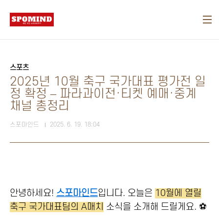
본문 바로가기
스포츠
2025년 10월 축구 국가대표 평가전 일
정 확정 – 파라과이전·티켓 예매·중계
채널 총정리
스포마인드
2025. 6. 19. 18:04
안녕하세요!
스포마인드
입니다. 오늘은
10월에 열릴
축구 국가대표팀의 A매치
소식을 소개해 드릴게요. ⚽