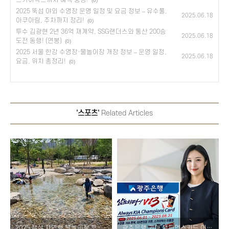
(0)
2025 뚝섬 야외 수영장 운영 일정 및 요금 정보 – 유수풀,
2025.06.18
아쿠아링, 주차까지 정리!
(0)
투수 김광현 2년 36억 재계약, SSG랜더스와 통산 200승
2025.06.18
도전 동행! (연봉)
(0)
2025 서울 한강 수영장·물놀이장 개장 정보 – 운영 일정,
2025.06.18
요금, 위치 총정리!
(0)
'스포츠'
Related Articles
2025 잠실 자연형 물놀이장 운영 정보 – 입장요금, 시설 특징, 조이풀·원더풀 소개!
광주은행 기아 챔피언스카드 이벤트 총정리 – 팬북·쿠폰·스카이박스까지 혜택 풍성!