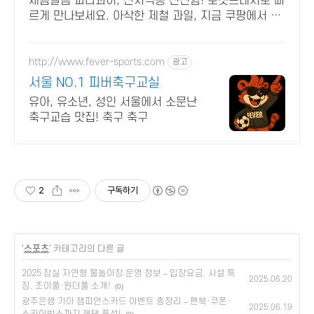
새콤달콤 파라과이, 산지직송 신선함! 로켓프레시로 빠
르게 만나보세요. 아삭한 제철 과일, 지금 쿠팡에서 당
도선별된 프리미엄 상품을 구매하세요.
http://www.fever-sports.com
광고
서울 NO.1 피버축구교실
유아, 유소년, 성인 서울에서 소문난
축구교습 맛집! 축구 축구
2
구독하기
'
스포츠
' 카테고리의 다른 글
2025 잠실 자연형 물놀이장 운영 정보 – 입장요금, 시설 특
2025.06.20
징, 조이풀·원더풀 소개!
(0)
광주은행 기아 챔피언스카드 이벤트 총정리 – 팬북·쿠폰·
2025.06.19
스카이박스까지 혜택 풍성!