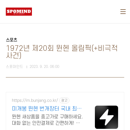
본문 바로가기
스포츠
1972년 제20회 뮌헨 올림픽(+비극적
사건)
스포마인드
2023. 9. 20. 06:00
https://m.bunjang.co.kr/
광고
미개봉 뮌헨 번개장터 국내 최대
브랜드 중고거래
뮌헨 새상품을 중고가로 구매하세요.
대화 없는 안전결제로 간편하게! 전
국 각지에서 올라오는 전국구 최다