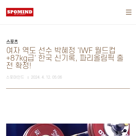
본문 바로가기
스포츠
여자 역도 선수 박혜정 'IWF 월드컵
+87kg급' 한국 신기록, 파리올림픽 출
전 확정!
스포마인드
2024. 4. 12. 05:06