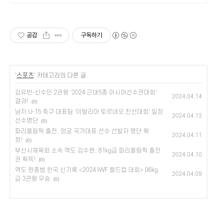
공감
구독하기
'
스포츠
' 카테고리의 다른 글
김유빈-신수민 2관왕 '2024 근대5종 아시아선수권대회'
2024.04.14
결과!
(0)
남자 U-15 축구 대표팀 '이탈리아 토르네오 친선대회' 일정
2024.04.13
선수명단
(0)
파리올림픽 출전, 양궁 국가대표 선수 선발자 명단 확
2024.04.11
정!
(0)
부산시체육회 소속 역도 김수현, 81kg급 파리올림픽 출전
2024.04.10
권 획득!
(0)
역도 원종범 한국 신기록 <2024 IWF 월드컵 대회> 96kg
2024.04.09
급 3관왕 우승
(0)