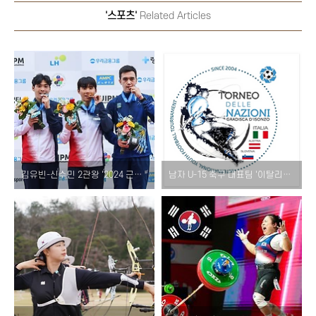
'스포츠'
Related Articles
김유빈-신수민 2관왕 '2024 근대5종 아시아선수권대회' 결과!
남자 U-15 축구 대표팀 '이탈리아 토르네오 친선대회' 일정 선수명단