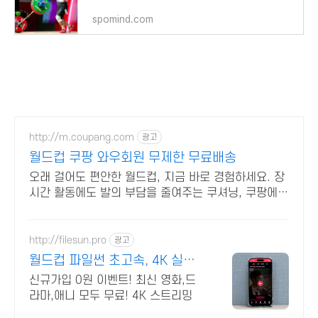
spomind.com
http://m.coupang.com
광고
월드컵 쿠팡 와우회원 무제한 무료배송
오래 걸어도 편안한 월드컵, 지금 바로 경험하세요. 장
시간 활동에도 발의 부담을 줄여주는 쿠셔닝, 쿠팡에서
만나세요.
http://filesun.pro
광고
월드컵 파일썬 초고속, 4K 실시
간 보기!
신규가입 0원 이벤트! 최신 영화,드
라마,애니 모두 무료! 4K 스트리밍