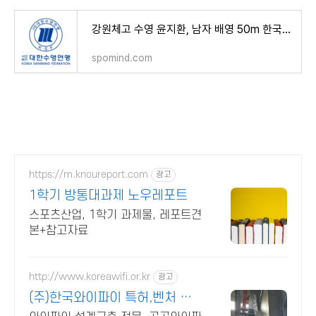
강원체고 수영 윤지환, 남자 배영 50m 한국 신기록 갱신!
spomind.com
https://m.knoureport.com
광고
1학기 방통대과제 노우레포트
스포츠산업, 1학기 과제물, 레포트견
본+참고자료
http://www.koreawifi.or.kr
광고
(주)한국와이파이 특허,벤처 빠
른상담 가능