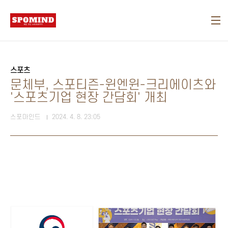
본문 바로가기
스포츠
문체부, 스포티즌-윈엔윈-크리에이츠와
'스포츠기업 현장 간담회' 개최
스포마인드
2024. 4. 8. 23:05