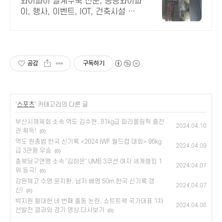
와이파이 설계구축 전문, 공공와이파
이, 행사, 이벤트, IOT, 건축시설 어
디서나 끊김없이! 와이파이특허 보
유, 다양한 시공경험을 가진 전문성
있는 기업
공감
구독하기
'
스포츠
' 카테고리의 다른 글
부산시체육회 소속 역도 김수현, 81kg급 파리올림픽 출전
2024.04.10
권 획득!
(0)
역도 원종범 한국 신기록 <2024 IWF 월드컵 대회> 96kg
2024.04.09
급 3관왕 우승
(0)
충북당구연맹 소속 '김하은' UMB 3쿠션 여자 세계랭킹 1
2024.04.07
위 등극!
(0)
강원체고 수영 윤지환, 남자 배영 50m 한국 신기록 갱
2024.04.07
신!
(0)
박지원 황대헌 네 번째 출동 논란, 쇼트트랙 국가대표 1차
2024.04.06
선발전 결과와 경기 영상 다시보기
(0)