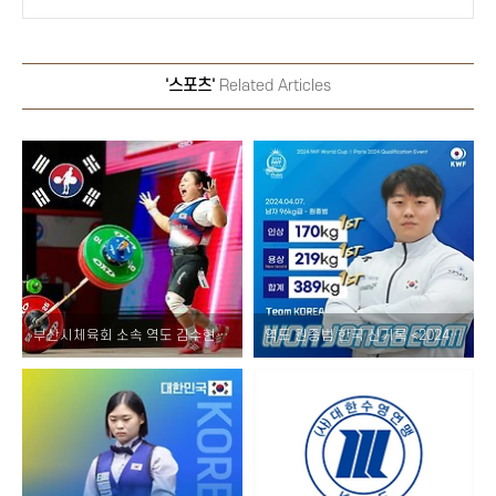
'스포츠'
Related Articles
부산시체육회 소속 역도 김수현, 81kg급 파리올림픽 출전권 획득!
역도 원종범 한국 신기록 <2024 IWF 월드컵 대회> 96kg급 3관왕 우승