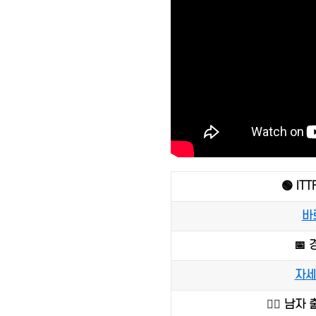
🟢 IT
바
📅
자세
🙋‍♂️ 남