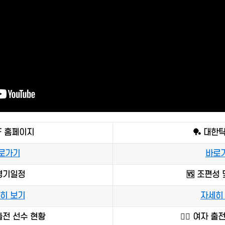
TF 홈페이지
🏓 대한
로가기
바로
 경기일정
🆚 조편성
히 보기
자세히
자 출전 선수 현황
🙋‍♀️ 여자 