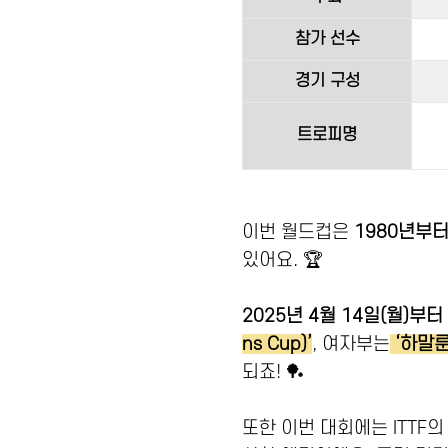
참가 선수
경기 구성
트로피명
이번 월드컵은
1980년부터
있어요. 🏆
2025년 4월 14일(월)부
ns Cup)’
, 여자부는
‘하말룬
되죠! 🏓
또한 이번 대회에는 ITTF