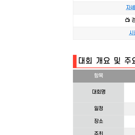
자세
📺 
시
대회 개요 및 주요
항목
대회명
일정
장소
주최