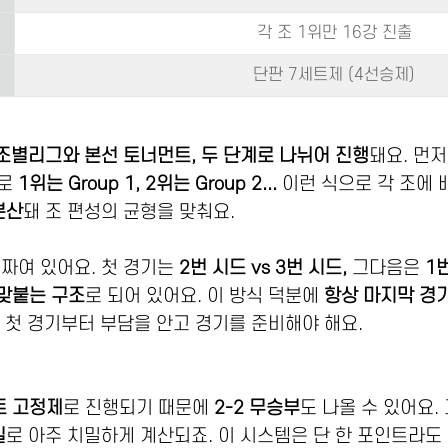
각 조 1위만 16강 진출
단판 7세트제 (4선승제)
조별리그와 본선 토너먼트, 두 단계로 나뉘어 진행
돼요. 먼
으로
1위는 Group 1, 2위는 Group 2...
이런 식으로 각 조에 
분산
돼 조 편성의 균형을 맞춰요.
 짜여 있어요. 첫 경기는
2번 시드 vs 3번 시드,
그다음은
1
 맞붙는 구조
로 되어 있어요. 이 방식 덕분에
항상 마지막 경기
역시 첫 경기부터 부담을 안고 경기를 준비해야 해요.
트 고정제
로 진행되기 때문에
2-2 무승부
도 나올 수 있어요.
실
로 아주 치밀하게 계산되죠. 이 시스템은 단 한 포인트라도