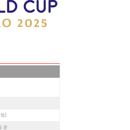
가능)
실 순