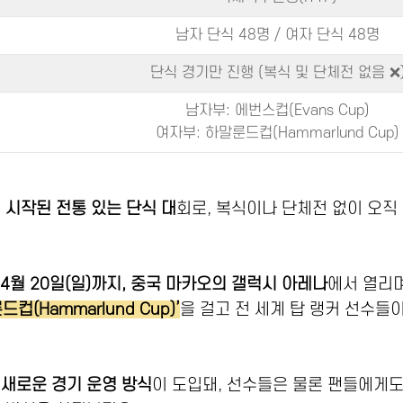
남자 단식 48명 / 여자 단식 48명
단식 경기만 진행 (복식 및 단체전 없음 ❌
남자부: 에번스컵(Evans Cup)
여자부: 하말룬드컵(Hammarlund Cup)
 시작된 전통 있는 단식 대
회로, 복식이나 단체전 없이 오직
터 4월 20일(일)까지, 중국 마카오의 갤럭시 아레나
에서 열리며
드컵(Hammarlund Cup)’
을 걸고 전 세계 탑 랭커 선수들
의
새로운 경기 운영 방식
이 도입돼, 선수들은 물론 팬들에게도